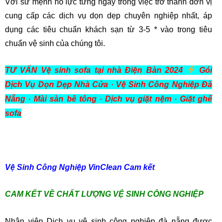
Với sứ mệnh nỗ lực từng ngày trong việc trở thành đơn vị
cung cấp các dịch vụ dọn dẹp chuyên nghiệp nhất, áp
dụng các tiêu chuẩn khách sạn từ 3-5 * vào trong tiêu
chuẩn vệ sinh của chúng tôi.
TƯ VẤN
Vệ sinh sofa tại nhà Điện Bàn 2024
Gói
Dịch Vụ Dọn Dẹp Nhà Cửa · Vệ Sinh Công Nghiệp Đà
Nẵng · ‎Mài sàn bê tông · ‎Dịch vụ giặt nệm · ‎Giặt ghế
sofa
Vệ Sinh Công Nghiệp VinClean Cam kết
CAM KẾT VỀ CHẤT LƯỢNG VỆ SINH CÔNG NGHIỆP
Nhân viên Dịch vụ vệ sinh công nghiệp đà nẵng được