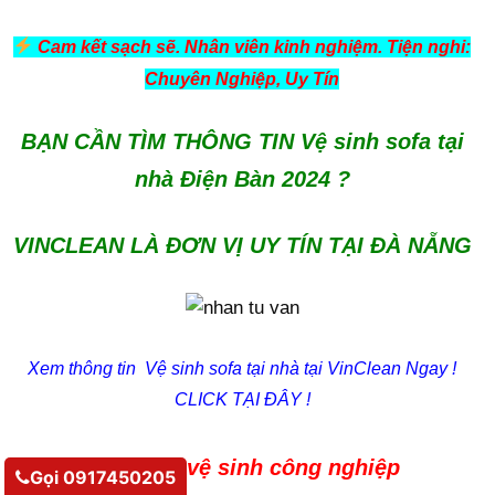
Cam kết sạch sẽ. Nhân viên kinh nghiệm. Tiện nghi:
Chuyên Nghiệp, Uy Tín
BẠN CẦN TÌM THÔNG TIN Vệ sinh sofa tại
nhà Điện Bàn 2024 ?
VINCLEAN LÀ ĐƠN VỊ UY TÍN TẠI ĐÀ NẴNG
Xem thông tin Vệ sinh sofa tại nhà tại VinClean Ngay !
CLICK TẠI ĐÂY !
Vì sao nên chọn vệ sinh công nghiệp
Gọi 0917450205