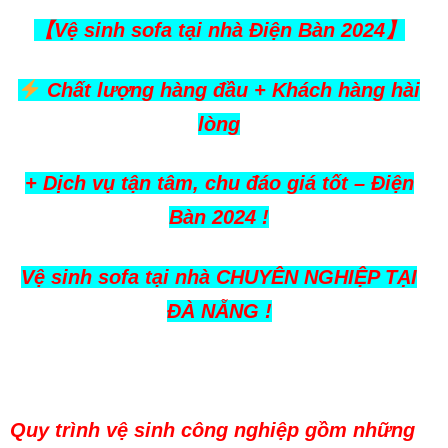
【Vệ sinh sofa tại nhà Điện Bàn 2024】
Chất lượng hàng đầu + Khách hàng hài
lòng
+ Dịch vụ tận tâm, chu đáo giá tốt – Điện
Bàn 2024 !
Vệ sinh sofa tại nhà CHUYÊN NGHIỆP TẠI
ĐÀ NẴNG !
Quy trình vệ sinh công nghiệp gồm những